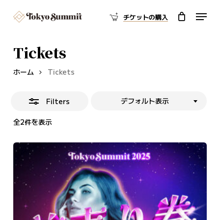
Skip
Menu
チケットの購入
to
Cart
Close
Close
Cart
Close
main
Filters
Menu
content
Tickets
ホーム
Tickets
デフォルト表示
Filters
全2件を表示